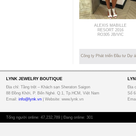
ALEXIS MABILLE
RESORT 2016
RO305 JB/VIC
Công ty Phát triển Đầu tư Dự 
LYNK JEWELRY BOUTIQUE
LYN
Địa chỉ: Tầng trệt – Khách sạn Sheraton Saigon
Địa 
88 Đồng Khởi, P. Bến Nghé. Q.1, Tp.HCM, Việt Nam
Số 6
Email:
info@lynk.vn
| Website: www.lynk.vn
Emai
Tổng người online: 47,232,789 | Đang online: 301