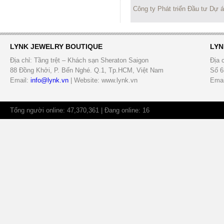
Công ty Phát triển Đầu tư Dự 
LYNK JEWELRY BOUTIQUE
LYN
Địa chỉ: Tầng trệt – Khách sạn Sheraton Saigon
Địa 
88 Đồng Khởi, P. Bến Nghé. Q.1, Tp.HCM, Việt Nam
Số 6
Email:
info@lynk.vn
| Website: www.lynk.vn
Emai
Tổng người online: 47,370,361 | Đang online: 16