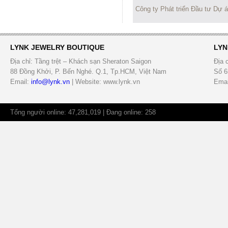
Công ty Phát triển Đầu tư Dự 
LYNK JEWELRY BOUTIQUE
LYN
Địa chỉ: Tầng trệt – Khách sạn Sheraton Saigon
Địa 
88 Đồng Khởi, P. Bến Nghé. Q.1, Tp.HCM, Việt Nam
Số 6
Email:
info@lynk.vn
| Website: www.lynk.vn
Emai
Tổng người online: 47,281,019 | Đang online: 258