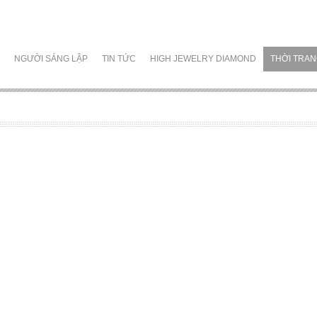
NGƯỜI SÁNG LẬP
TIN TỨC
HIGH JEWELRY DIAMOND
THỜI TRA