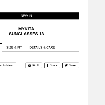
NEW IN
MYKITA
SUNGLASSES 13
SIZE & FIT
DETAILS & CARE
d to friend
Pin It!
Share
Tweet