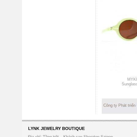
MYK
Sunglas
Công ty Phát triển
LYNK JEWELRY BOUTIQUE
Địa chỉ: Tầng trệt – Khách sạn Sheraton Saigon