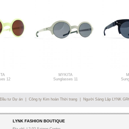
ITA
MYKITA
M
ses 12
Sunglasses 11
Sung
 Đầu tư Dự án
|
Công ty Kim hoàn Thời trang
|
Người Sáng Lập LYNK G
LYNK FASHION BOUTIQUE
Địa chỉ:
L2-02 Saigon Centre