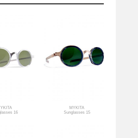
YKITA
MYKITA
lasses 16
Sunglasses 15