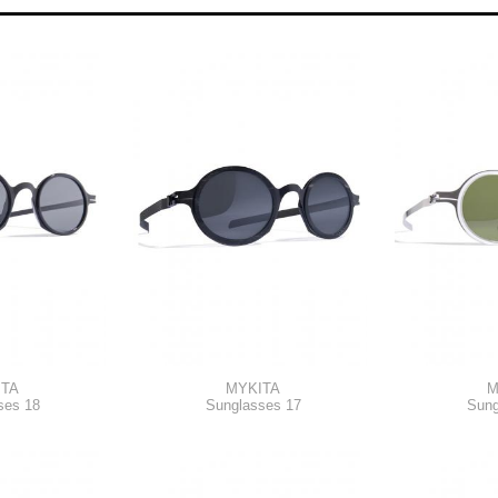
ITA
MYKITA
M
ses 18
Sunglasses 17
Sung