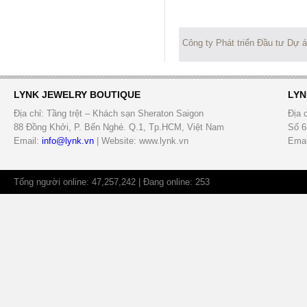
Công ty Phát triển Đầu tư Dự 
LYNK JEWELRY BOUTIQUE
LYN
Địa chỉ: Tầng trệt – Khách sạn Sheraton Saigon
Địa 
88 Đồng Khởi, P. Bến Nghé. Q.1, Tp.HCM, Việt Nam
Số 6
Email:
info@lynk.vn
| Website: www.lynk.vn
Emai
Tổng người online: 47,257,242 | Đang online: 253