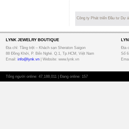
Công ty Phát triển Đầu tư Dự 
LYNK JEWELRY BOUTIQUE
LYN
Địa chỉ: Tầng trệt – Khách sạn Sheraton Saigon
Địa 
88 Đồng Khởi, P. Bến Nghé. Q.1, Tp.HCM, Việt Nam
Số 6
Email:
info@lynk.vn
| Website: www.lynk.vn
Emai
Tổng người online: 47,188,011 | Đang online: 157