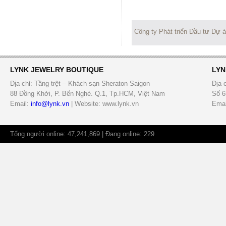
Công ty Phát triển Đầu tư Dự 
LYNK JEWELRY BOUTIQUE
LYN
Địa chỉ: Tầng trệt – Khách sạn Sheraton Saigon
Địa 
88 Đồng Khởi, P. Bến Nghé. Q.1, Tp.HCM, Việt Nam
Số 6
Email:
info@lynk.vn
| Website: www.lynk.vn
Emai
Tổng người online: 47,241,869 | Đang online: 229