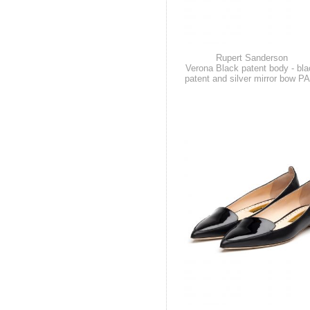
Rupert Sanderson
Verona Black patent body - bla
patent and silver mirror bow P