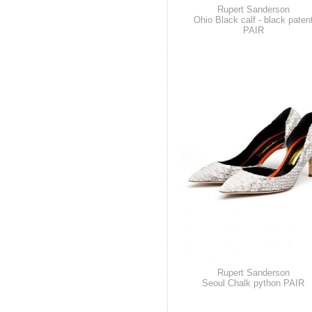
Rupert Sanderson
Ohio Black calf - black paten
PAIR
Rupert Sanderson
Seoul Chalk python PAIR