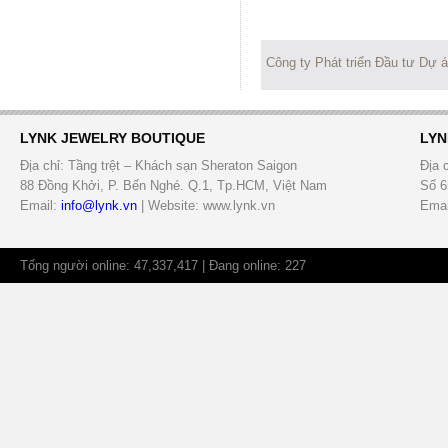
Công ty Phát triển Đầu tư Dự 
LYNK JEWELRY BOUTIQUE
LYN
Địa chỉ: Tầng trệt – Khách sạn Sheraton Saigon
Địa 
88 Đồng Khởi, P. Bến Nghé. Q.1, Tp.HCM, Việt Nam
Số 6
Email:
info@lynk.vn
| Website: www.lynk.vn
Emai
Tổng người online: 47,337,417 | Đang online: 227