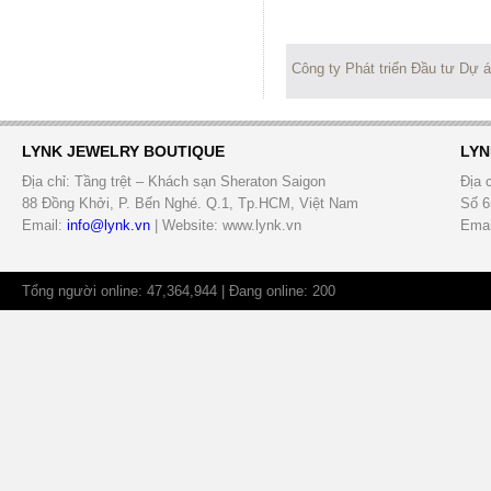
Công ty Phát triển Đầu tư Dự 
LYNK JEWELRY BOUTIQUE
LYN
Địa chỉ: Tầng trệt – Khách sạn Sheraton Saigon
Địa 
88 Đồng Khởi, P. Bến Nghé. Q.1, Tp.HCM, Việt Nam
Số 6
Email:
info@lynk.vn
| Website: www.lynk.vn
Emai
Tổng người online: 47,364,944 | Đang online: 200