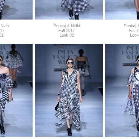
Nidhi
Pankaj & Nidhi
Pankaj &
017
Fall 2017
Fall 
01
Look 02
Look