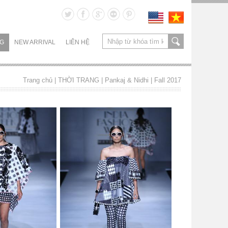
NG
NEW ARRIVAL
LIÊN HỆ
Trang chủ
| THỜI TRANG |
Pankaj & Nidhi
|
Fall 2017