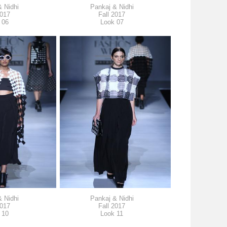
 Nidhi
Pankaj & Nidhi
2017
Fall 2017
 06
Look 07
 Nidhi
Pankaj & Nidhi
2017
Fall 2017
 10
Look 11