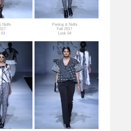
 Nidhi
Pankaj & Nidhi
2017
Fall 2017
 03
Look 04