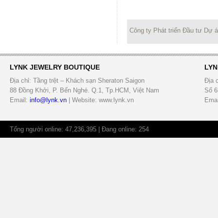
Công ty Phát triển Đầu tư Dự 
LYNK JEWELRY BOUTIQUE
LYN
Địa chỉ: Tầng trệt – Khách sạn Sheraton Saigon
Địa 
88 Đồng Khởi, P. Bến Nghé. Q.1, Tp.HCM, Việt Nam
Số 6
Email:
info@lynk.vn
| Website: www.lynk.vn
Emai
Tổng người online: 47,236,395 | Đang online: 254