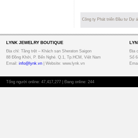
Công ty Phát triển Đầu tư Dự 
LYNK JEWELRY BOUTIQUE
LYN
Địa chỉ: Tầng trệt – Khách sạn Sheraton Saigon
Địa 
88 Đồng Khởi, P. Bến Nghé. Q.1, Tp.HCM, Việt Nam
Số 6
Email:
info@lynk.vn
| Website: www.lynk.vn
Emai
Tổng người online: 47,417,277 | Đang online: 244