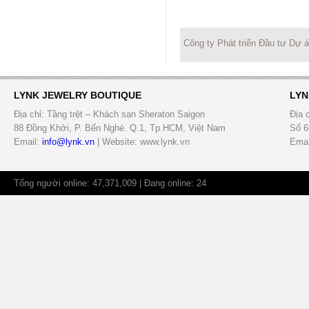
Công ty Phát triển Đầu tư Dự 
LYNK JEWELRY BOUTIQUE
LYN
Địa chỉ: Tầng trệt – Khách sạn Sheraton Saigon
Địa 
88 Đồng Khởi, P. Bến Nghé. Q.1, Tp.HCM, Việt Nam
Số 6
Email:
info@lynk.vn
| Website: www.lynk.vn
Emai
Tổng người online: 47,371,009 | Đang online: 24