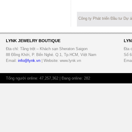
Công ty Phát triển Đầu tư Dự 
LYNK JEWELRY BOUTIQUE
LYN
Địa chỉ: Tầng trệt – Khách sạn Sheraton Saigon
Địa 
88 Đồng Khởi, P. Bến Nghé. Q.1, Tp.HCM, Việt Nam
Số 6
Email:
info@lynk.vn
| Website: www.lynk.vn
Emai
Tổng người online: 47,257,362 | Đang online: 282