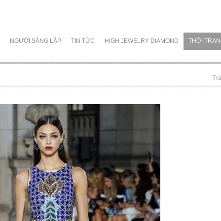
NGƯỜI SÁNG LẬP
TIN TỨC
HIGH JEWELRY DIAMOND
THỜI TRA
Tr