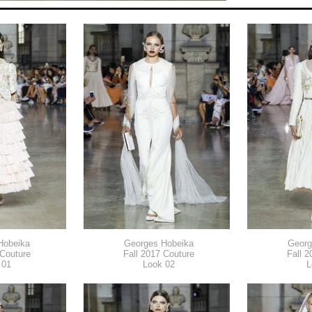
Hobeika
Georges Hobeika
Georg
 Couture
Fall 2017 Couture
Fall 2
 01
Look 02
L