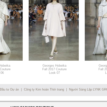
Hobeika
Georges Hobeika
Georg
 Couture
Fall 2017 Couture
Fall 2
 06
Look 07
L
 Đầu tư Dự án
|
Công ty Kim hoàn Thời trang
|
Người Sáng Lập LYNK G