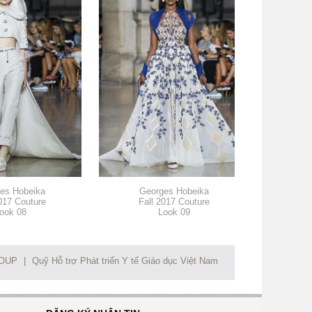
es Hobeika
Georges Hobeika
Ge
017 Couture
Fall 2017 Couture
Fa
ook 08
Look 09
ROUP
|
Quỹ Hỗ trợ Phát triển Y tế Giáo dục Việt Nam