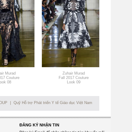
air Murad
Zuhair Murad
017 Couture
Fall 2017 Couture
Fa
ook 08
Look 09
ROUP
|
Quỹ Hỗ trợ Phát triển Y tế Giáo dục Việt Nam
ĐĂNG KÝ NHẬN TIN