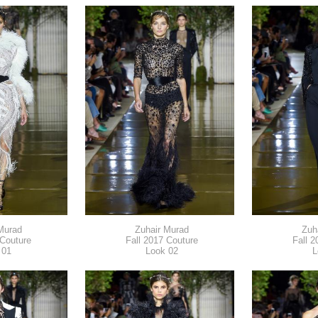
Murad
Zuhair Murad
Zuh
 Couture
Fall 2017 Couture
Fall 2
 01
Look 02
L