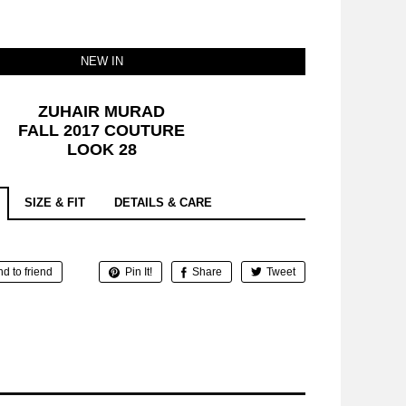
NEW IN
ZUHAIR MURAD
FALL 2017 COUTURE
LOOK 28
SIZE & FIT
DETAILS & CARE
d to friend
Pin It!
Share
Tweet