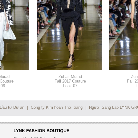
Murad
Zuhair Murad
Zuh
 Couture
Fall 2017 Couture
Fall 2
 06
Look 07
L
 Đầu tư Dự án
|
Công ty Kim hoàn Thời trang
|
Người Sáng Lập LYNK G
LYNK FASHION BOUTIQUE