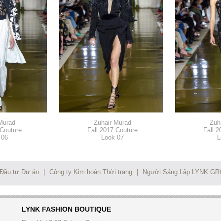
Murad
Zuhair Murad
Zuh
 Couture
Fall 2017 Couture
Fall 2
 06
Look 07
L
 Đầu tư Dự án
|
Công ty Kim hoàn Thời trang
|
Người Sáng Lập LYNK G
LYNK FASHION BOUTIQUE