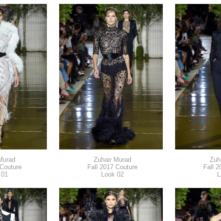
Murad
Zuhair Murad
Zuh
 Couture
Fall 2017 Couture
Fall 2
 01
Look 02
L