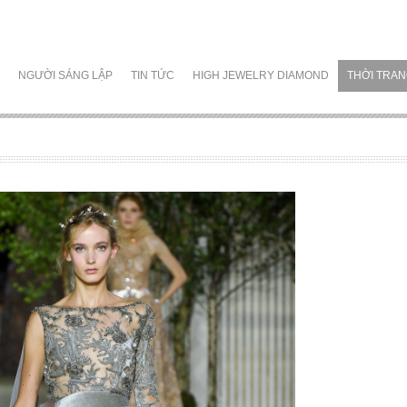
NGƯỜI SÁNG LẬP
TIN TỨC
HIGH JEWELRY DIAMOND
THỜI TRA