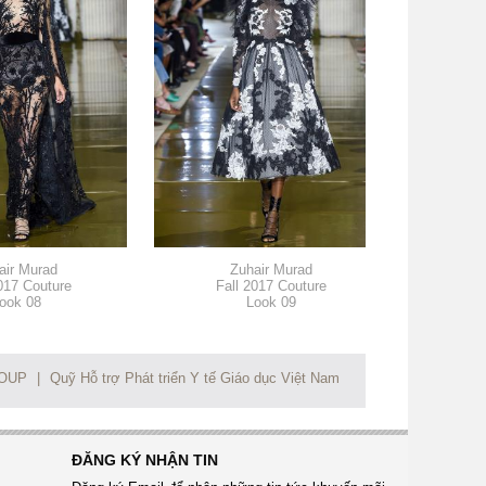
air Murad
Zuhair Murad
017 Couture
Fall 2017 Couture
Fa
ook 08
Look 09
ROUP
|
Quỹ Hỗ trợ Phát triển Y tế Giáo dục Việt Nam
ĐĂNG KÝ NHẬN TIN