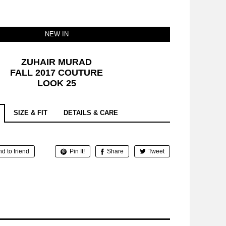
NEW IN
ZUHAIR MURAD
FALL 2017 COUTURE
LOOK 25
SIZE & FIT
DETAILS & CARE
d to friend
Pin It!
Share
Tweet