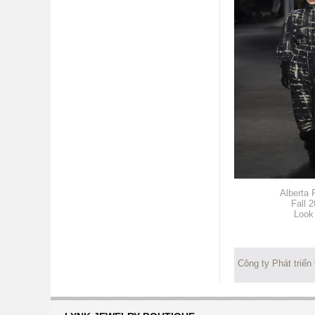
Alberta F
Fall 
Look
Công ty Phát triển