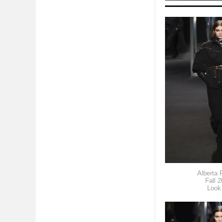
Alberta F
Fall 
Look