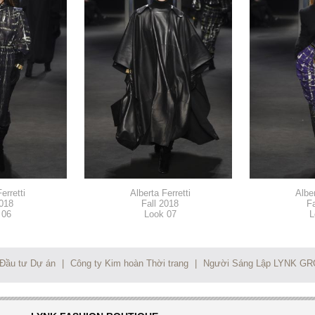
erretti
Alberta Ferretti
Alber
2018
Fall 2018
Fa
 06
Look 07
L
 Đầu tư Dự án
|
Công ty Kim hoàn Thời trang
|
Người Sáng Lập LYNK G