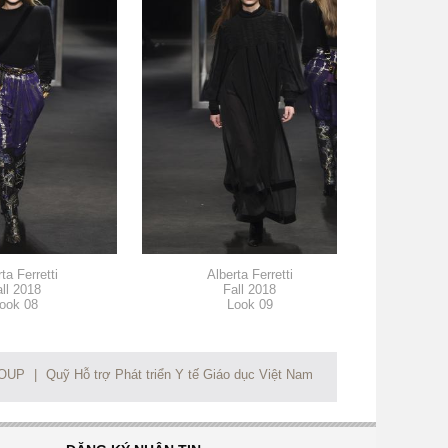
ta Ferretti
Alberta Ferretti
A
ll 2018
Fall 2018
ook 08
Look 09
ROUP
|
Quỹ Hỗ trợ Phát triển Y tế Giáo dục Việt Nam