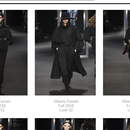
erretti
Alberta Ferretti
Alber
2018
Fall 2018
Fa
 01
Look 02
L