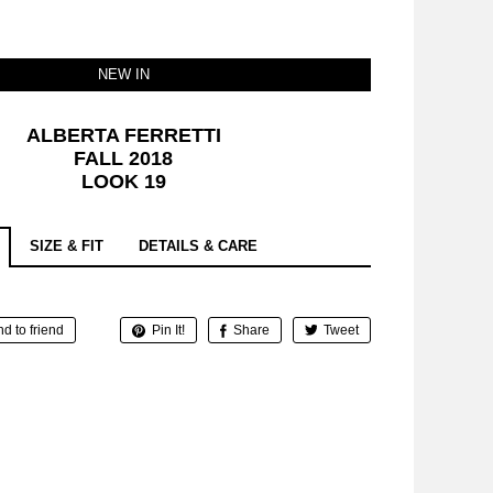
NEW IN
ALBERTA FERRETTI
FALL 2018
LOOK 19
SIZE & FIT
DETAILS & CARE
d to friend
Pin It!
Share
Tweet