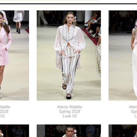
abille
Alexis Mabille
Alex
 2018
Spring 2018
Spr
 01
Look 02
L