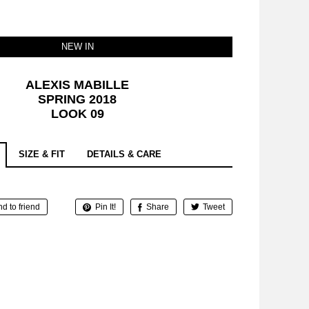
NEW IN
ALEXIS MABILLE
SPRING 2018
LOOK 09
SIZE & FIT
DETAILS & CARE
d to friend
Pin It!
Share
Tweet