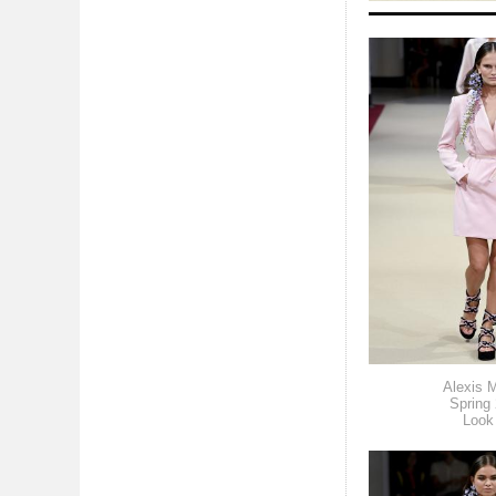
Alexis M
Spring
Look