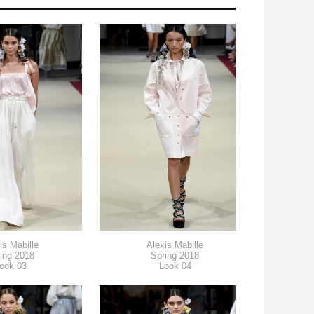
is Mabille
Alexis Mabille
ing 2018
Spring 2018
ook 03
Look 04