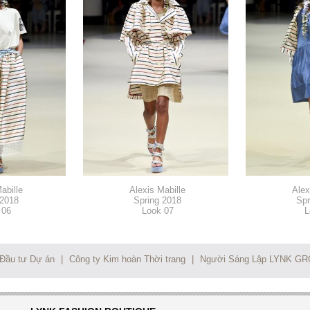
abille
Alexis Mabille
Alex
 2018
Spring 2018
Spr
 06
Look 07
L
 Đầu tư Dự án
|
Công ty Kim hoàn Thời trang
|
Người Sáng Lập LYNK G