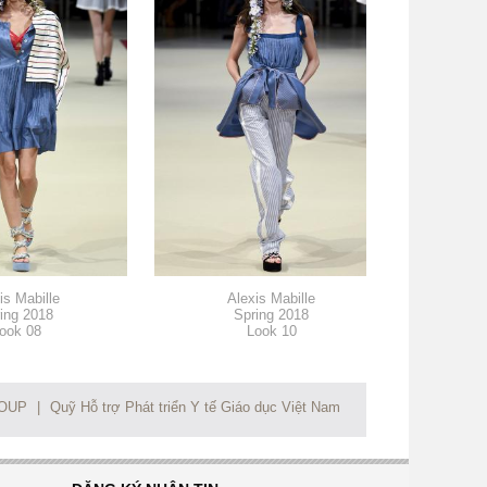
is Mabille
Alexis Mabille
ing 2018
Spring 2018
ook 08
Look 10
ROUP
|
Quỹ Hỗ trợ Phát triển Y tế Giáo dục Việt Nam