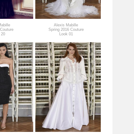
abille
Alexis Mabille
 Couture
Spring 2016 Couture
 20
Look 01