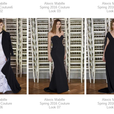
bille
Alexis Mabille
Alexis M
Couture6
Spring 2016 Couture
Spring 201
02
Look 03
Look
bille
Alexis Mabille
Alexis M
 Couture
Spring 2016 Couture
Spring 201
06
Look 07
Look