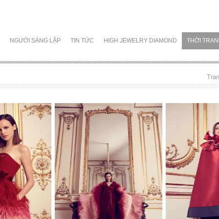
NGƯỜI SÁNG LẬP
TIN TỨC
HIGH JEWELRY DIAMOND
THỜI TRA
Tra