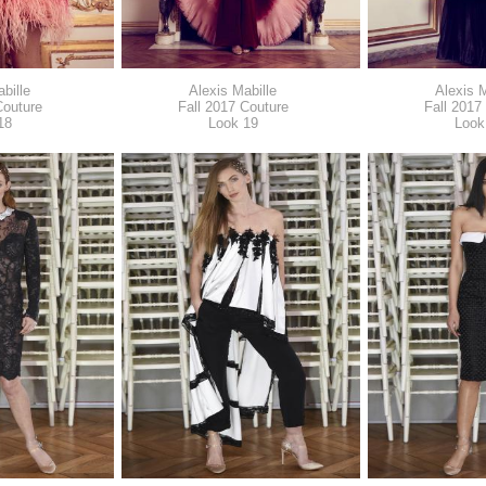
bille
Alexis Mabille
Alexis M
Couture
Fall 2017 Couture
Fall 2017
18
Look 19
Look