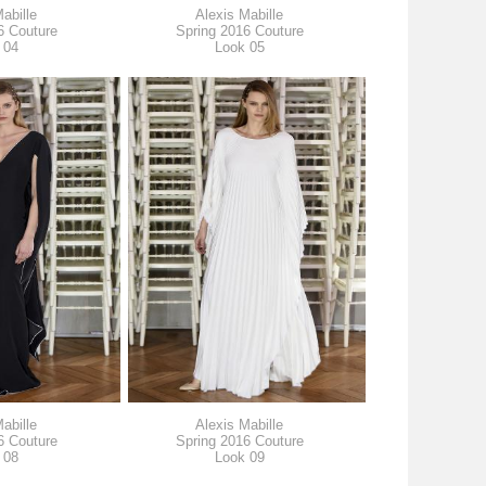
abille
Alexis Mabille
6 Couture
Spring 2016 Couture
 04
Look 05
abille
Alexis Mabille
6 Couture
Spring 2016 Couture
 08
Look 09