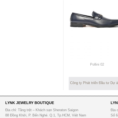
Pollini
02
Công ty Phát triển Đầu tư Dự 
LYNK JEWELRY BOUTIQUE
LYN
Địa chỉ: Tầng trệt – Khách sạn Sheraton Saigon
Địa 
88 Đồng Khởi, P. Bến Nghé. Q.1, Tp.HCM, Việt Nam
Số 6