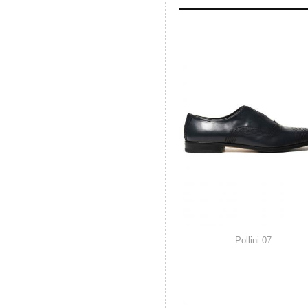
Pollini
07