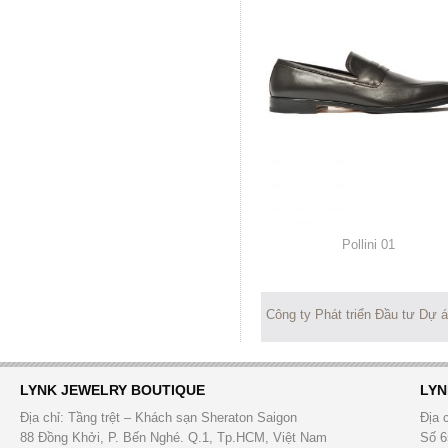
Pollini
01
Công ty Phát triển Đầu tư Dự 
LYNK JEWELRY BOUTIQUE
LYN
Địa chỉ: Tầng trệt – Khách sạn Sheraton Saigon
Địa 
88 Đồng Khởi, P. Bến Nghé. Q.1, Tp.HCM, Việt Nam
Số 6