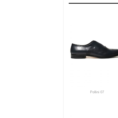
Pollini
07