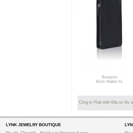
Bonastre
Brick Wallet XL
Công ty Phát triển Đầu tư Dự 
LYNK JEWELRY BOUTIQUE
LYN
Địa chỉ: Tầng trệt – Khách sạn Sheraton Saigon
Địa 