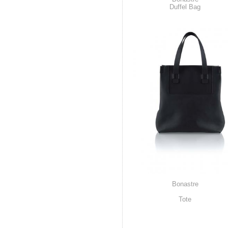
Duffel Bag
Bonastre
Tote