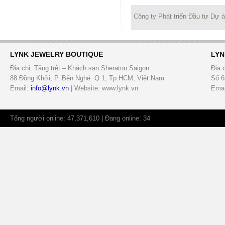
Công ty Phát triển Đầu tư Dự 
LYNK JEWELRY BOUTIQUE
LYN
Địa chỉ: Tầng trệt – Khách sạn Sheraton Saigon
Địa 
88 Đồng Khởi, P. Bến Nghé. Q.1, Tp.HCM, Việt Nam
Số 6
Email:
info@lynk.vn
| Website: www.lynk.vn
Emai
Tổng người online: 47,371,610 | Đang online: 34