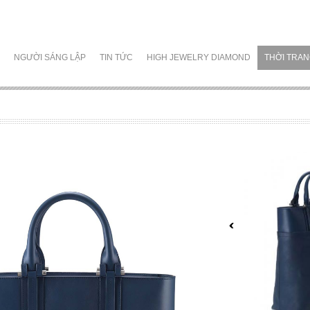
NGƯỜI SÁNG LẬP
TIN TỨC
HIGH JEWELRY DIAMOND
THỜI TRA