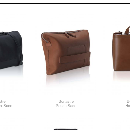
tre
Bonastre
B
r Saco
Pouch Saco
Ho