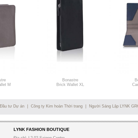
tre
Bonastre
B
llet M
Brick Wallet XL
Car
 Đầu tư Dự án
|
Công ty Kim hoàn Thời trang
|
Người Sáng Lập LYNK G
LYNK FASHION BOUTIQUE
Địa chỉ:
L2-02 Saigon Centre