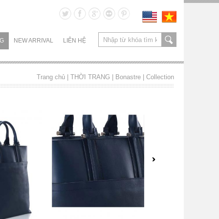
NG
NEW ARRIVAL
LIÊN HỆ
Trang chủ
| THỜI TRANG |
Bonastre
|
Collection