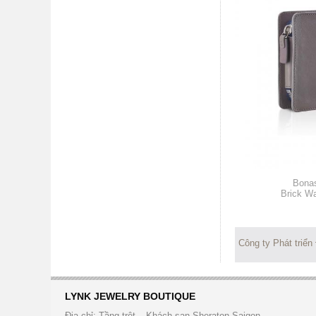
Bonas
Brick Wa
Công ty Phát triển
LYNK JEWELRY BOUTIQUE
Địa chỉ: Tầng trệt – Khách sạn Sheraton Saigon