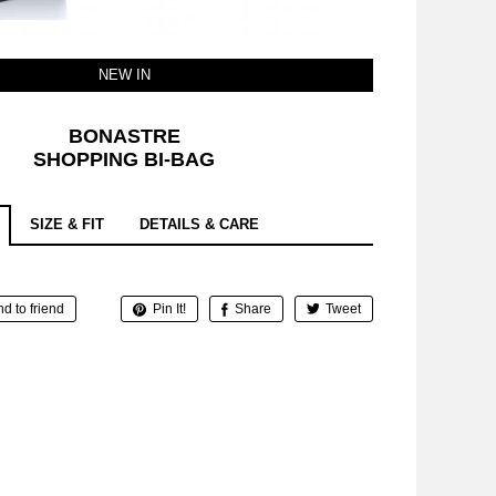
NEW IN
BONASTRE
SHOPPING BI-BAG
SIZE & FIT
DETAILS & CARE
d to friend
Pin It!
Share
Tweet