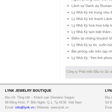
Lãnh sự Danh dự Rumani 
Lý Nhã Kỳ trẻ trung như 
Lý Nhã Kỳ trở thành Lãn
Lý Nhã Kỳ hoá hoa tulip 
Lý Nhã Kỳ tạm biệt thảm 
Điểm lại những khoảnh kh
Lý Nhã Kỳ tự tin, cuốn h
Bài phỏng vấn trên tạp 
Lý Nhã Kỳ: "Hơi thở phư
Công ty Phát triển Đầu tư Dự 
LYNK JEWELRY BOUTIQUE
LYN
Địa chỉ: Tầng trệt – Khách sạn Sheraton Saigon
Địa 
88 Đồng Khởi, P. Bến Nghé. Q.1, Tp.HCM, Việt Nam
Số 6
Email:
info@lynk.vn
| Website: www.lynk.vn
Emai